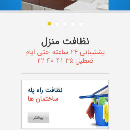
تعرفه و قیمت ها
نظرات برخی مشترکین
نظافت منزل
مطالب جالب نظافت منزل
پشتیبانی 24 ساعته حتی ایام
تعطیل 35 41 40 22
درباره ما
نظافت راه پله
ساختمان ها
بیشتر