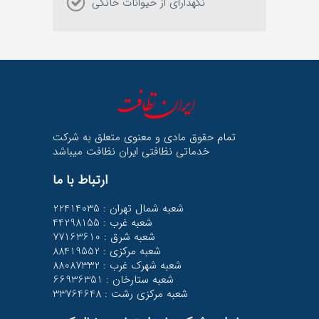
نگهدارای از حیوانات خانگی
تمام حقوق مادی و معنوی متعلق به شرکت
خدماتی نظافتی ایران نظافت میباشد
ارتباط با ما
شعبه شمال تهران : 22414035
شعبه غرب : 44298155
شعبه شرق : 77163610
شعبه مرکزی : 88419552
شعبه شهرک غرب : 88087332
66936351 : شعبه ستارخان
33764648 : شعبه مرکزی رشت